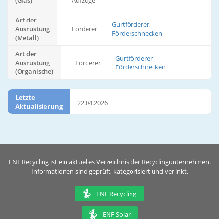
(Glas)
Aufzüge
Art der
Gurtförderer,
Ausrüstung
Förderer
Förderschnecken
(Metall)
Art der
Gurtförderer,
Ausrüstung
Förderer
Förderschnecken
(Organische)
Letzte
22.04.2026
Aktualisierung
ENF Recycling ist ein aktuelles Verzeichnis der Recyclingunternehmen.
Informationen sind geprüft, kategorisiert und verlinkt.
ENF Recycling
ENF Solar