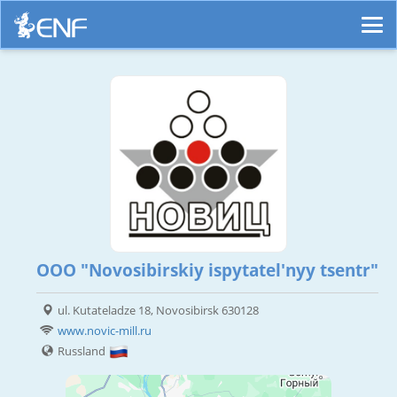
OOO "Novosibirskiy ispytatel'nyy tsentr"
ul. Kutateladze 18, Novosibirsk 630128
www.novic-mill.ru
Russland