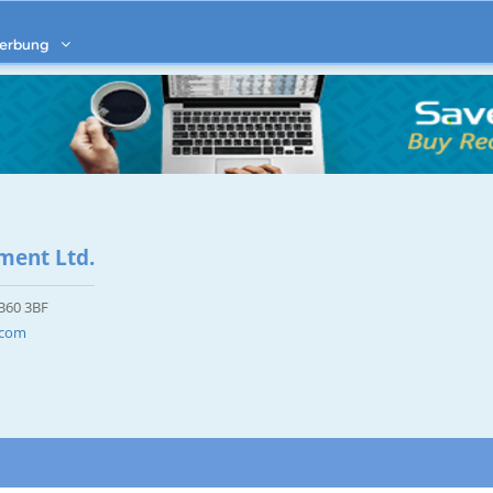
erbung
ent Ltd.
B60 3BF
.com