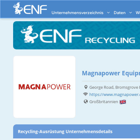
Unternehmensverzeichnis
Daten
W
Magnapower Equipm
George Road, Bromsgrove 
https://www.magnapower
Großbritannien
Recycling-Ausrüstung Unternehmensdetails