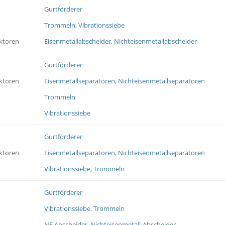
Gurtförderer
Trommeln, Vibrationssiebe
ktoren
Eisenmetallabscheider, Nichteisenmetallabscheider
Gurtförderer
ktoren
Eisenmetallseparatoren, Nichteisenmetallseparatoren
Trommeln
Vibrationssiebe
Gurtförderer
ktoren
Eisenmetallseparatoren, Nichteisenmetallseparatoren
Vibrationssiebe, Trommeln
Gurtförderer
Vibrationssiebe, Trommeln
NE Abscheider, Nichteisenmetall-Abscheider