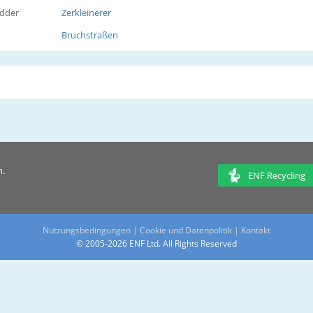
edder
Zerkleinerer
Bruchstraßen
n.
ENF Recycling
Nutzungsbedingungen
|
Cookie und Datenpolitik
|
Kontakt
© 2005-2026 ENF Ltd. All Rights Reserved