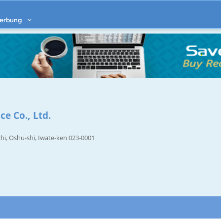
erbung
e Co., Ltd.
i, Oshu-shi, Iwate-ken 023-0001