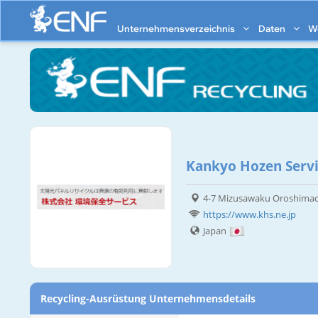
Unternehmensverzeichnis
Daten
W
Kankyo Hozen Servic
4-7 Mizusawaku Oroshimach
https://www.khs.ne.jp
Japan
Recycling-Ausrüstung Unternehmensdetails