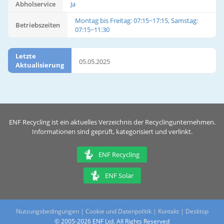
Abholservice
Ja
Montag bis Freitag: 07:15~17:15, Samstag:
Betriebszeiten
07:15~11:30
Letzte
05.05.2025
Aktualisierung
ENF Recycling ist ein aktuelles Verzeichnis der Recyclingunternehmen.
Informationen sind geprüft, kategorisiert und verlinkt.
ENF Recycling
ENF Solar
Nutzungsbedingungen
|
Cookie und Datenpolitik
|
Kontakt
|
Desktop
© 2005-2026 ENF Ltd. All Rights Reserved