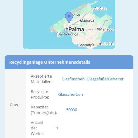
Recyclinganlage Unternehmensdetails
Akzeptierte
Glasflaschen, Glasgefäße/Behälter
Materialien:
Recycelte
Glasscherben
Produkte:
Glas
Kapazität
50000
(Tonnen/Jahr):
Anzahl
der
1
Werke: