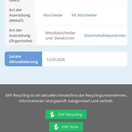
(Glas)
Art der
Ausrüstung
Abscheider
NE Abscheider
(Metall)
Art der
Metallabscheider
Ausrüstung
Eisenmetallseparatoren
und -Detektoren
(Organische)
Letzte
12.05.2026
Aktualisierung
ENF Recycling ist ein aktuelles Verzeichnis der Recyclingunternehmen.
Informationen sind geprüft, kategorisiert und verlinkt.
ENF Recycling
ENF Solar