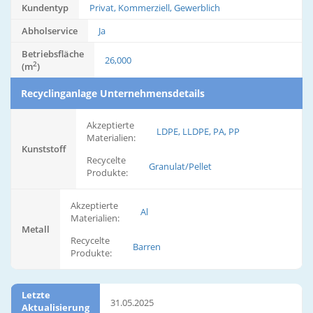
Kundentyp
Privat, Kommerziell, Gewerblich
Abholservice
Ja
Betriebsfläche
26,000
2
(m
)
Recyclinganlage Unternehmensdetails
Akzeptierte
LDPE, LLDPE, PA, PP
Materialien:
Kunststoff
Recycelte
Granulat/Pellet
Produkte:
Akzeptierte
Al
Materialien:
Metall
Recycelte
Barren
Produkte:
Letzte
31.05.2025
Aktualisierung