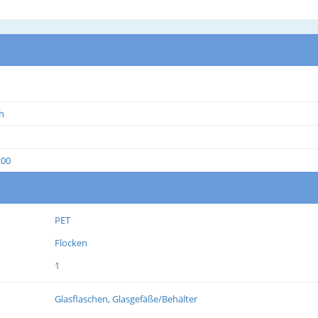
h
:00
PET
Flocken
1
Glasflaschen, Glasgefäße/Behälter