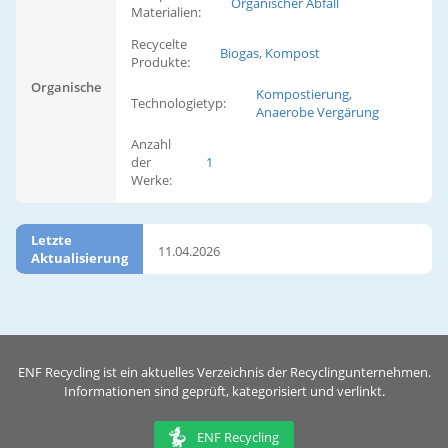
Organischer Abfall
Materialien:
Recycelte
Biogas, Kompost
Produkte:
Organische
Kompostierung,
Technologietyp:
Anaerobe Vergärung
Anzahl
der
1
Werke:
Letzte
11.04.2026
Aktualisierung
ENF Recycling ist ein aktuelles Verzeichnis der Recyclingunternehmen.
Informationen sind geprüft, kategorisiert und verlinkt.
ENF Recycling