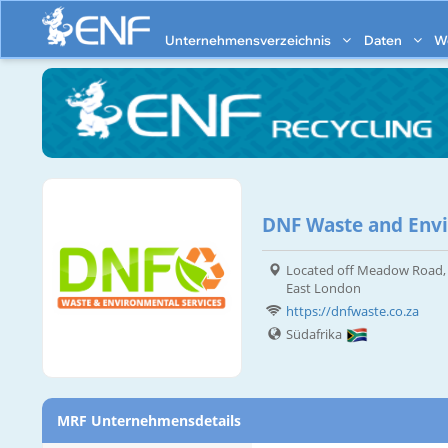
Unternehmensverzeichnis
Daten
W
DNF Waste and Envi
Located off Meadow Road, 
East London
https://dnfwaste.co.za
Südafrika
MRF Unternehmensdetails