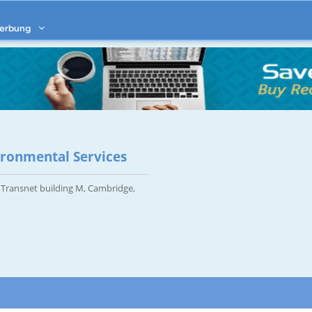
erbung
ronmental Services
Transnet building M, Cambridge,