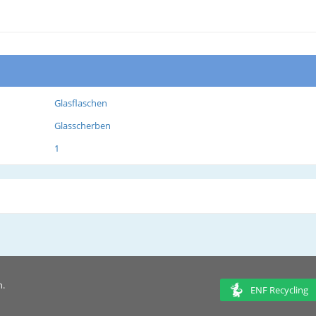
Glasflaschen
Glasscherben
1
n.
ENF Recycling