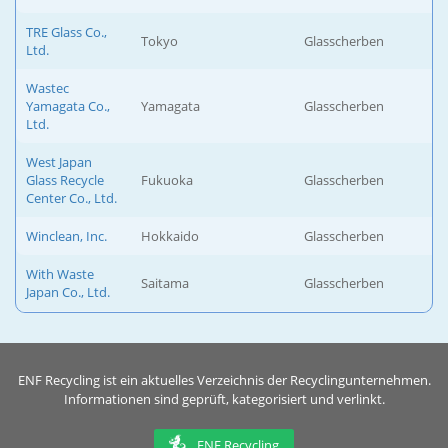
TRE Glass Co.,
Tokyo
Glasscherben
Ltd.
Wastec
Yamagata Co.,
Yamagata
Glasscherben
Ltd.
West Japan
Glass Recycle
Fukuoka
Glasscherben
Center Co., Ltd.
Winclean, Inc.
Hokkaido
Glasscherben
With Waste
Saitama
Glasscherben
Japan Co., Ltd.
ENF Recycling ist ein aktuelles Verzeichnis der Recyclingunternehmen.
Informationen sind geprüft, kategorisiert und verlinkt.
ENF Recycling