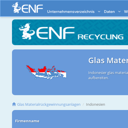
Unternehmensverzeichnis
Daten
W
Glas Mate
Indonesier glas materi
aufbereiten.
Glas Materialrückgewinnungsanlagen
Indonesien
Firmenname