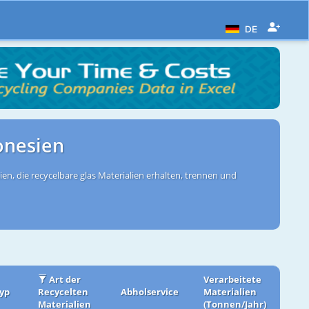
DE
onesien
n, die recycelbare glas Materialien erhalten, trennen und
Art der
Verarbeitete
yp
Recycelten
Abholservice
Materialien
Materialien
(Tonnen/Jahr)