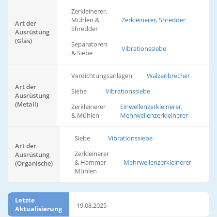
Zerkleinerer,
Mühlen &
Zerkleinerer, Shredder
Art der
Shredder
Ausrüstung
(Glas)
Separatoren
Vibrationssiebe
& Siebe
Verdichtungsanlagen
Walzenbrecher
Art der
Siebe
Vibrationssiebe
Ausrüstung
(Metall)
Zerkleinerer
Einwellenzerkleinerer,
& Mühlen
Mehrwellenzerkleinerer
Siebe
Vibrationssiebe
Art der
Zerkleinerer
Ausrüstung
& Hammer-
Mehrwellenzerkleinerer
(Organische)
Mühlen
Letzte
19.08.2025
Aktualisierung