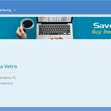
erbung
ta Vetro
enatico, FC
ivetro.it