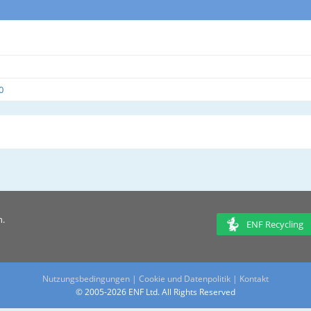
0
n.
ENF Recycling
Nutzungsbedingungen
|
Cookie und Datenpolitik
|
Kontakt
© 2005-2026 ENF Ltd. All Rights Reserved